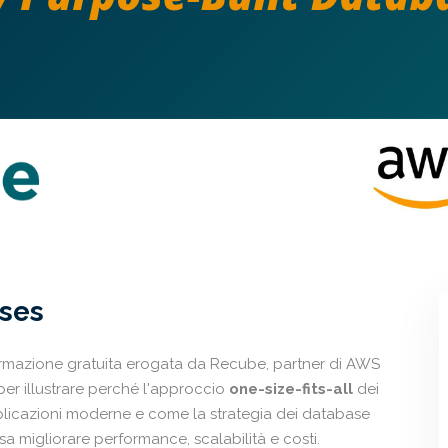
ses
rmazione gratuita erogata da Recube, partner di AWS
per illustrare perché l'approccio
one-size-fits-all
dei
plicazioni moderne e come la strategia dei database
a migliorare performance, scalabilità e costi.