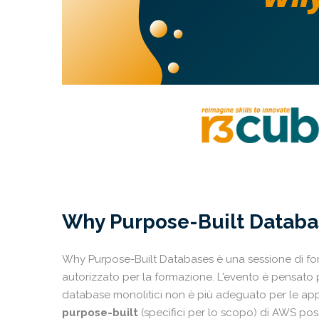
Why Purpose-Built Databa
Why Purpose-Built Databases è una sessione di fo
autorizzato per la formazione. L'evento è pensato 
database monolitici non è più adeguato per le ap
purpose-built
(specifici per lo scopo) di AWS poss